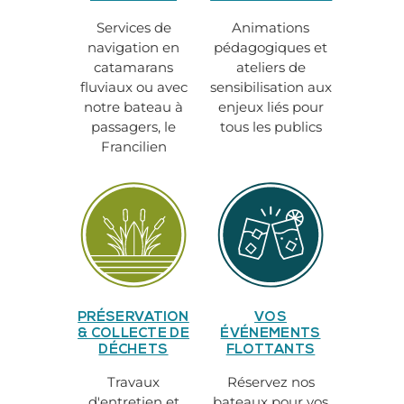
Services de
Animations
navigation en
pédagogiques et
catamarans
ateliers de
fluviaux ou avec
sensibilisation aux
notre bateau à
enjeux liés pour
passagers, le
tous les publics
Francilien
PRÉSERVATION
VOS
& COLLECTE DE
ÉVÉNEMENTS
DÉCHETS
FLOTTANTS
Travaux
Réservez nos
d'entretien et
bateaux pour vos