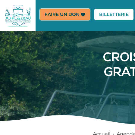
(E
FAIRE UN DON
BILLETTERIE
CROI
GRAT
Accueil
›
Agend