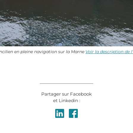
ncilien en pleine navigation sur la Marne
Voir la description de 
Partager sur Facebook
et Linkedin :
Partager
Partager
sur
sur