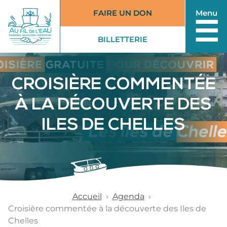
FAIRE UN DON
Menu
☰
BILLETTERIE
(EXTERNE)
CROISIÈRE COMMENTÉE
À LA DÉCOUVERTE DES
ILES DE CHELLES
Accueil
›
Agenda
›
Croisière commentée à la découverte des Iles de
Chelles